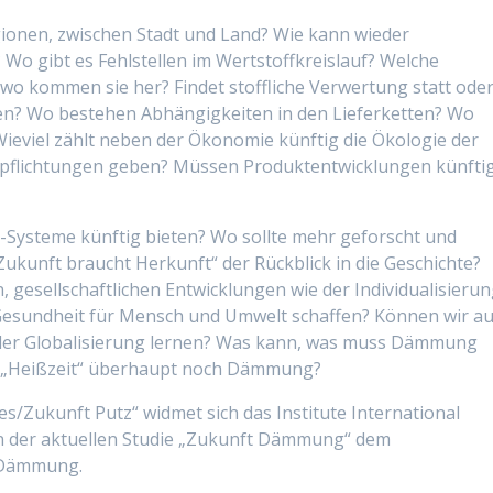
ionen, zwischen Stadt und Land? Wie kann wieder
Wo gibt es Fehlstellen im Wertstoffkreislauf? Welche
o kommen sie her? Findet stoffliche Verwertung statt ode
en? Wo bestehen Abhängigkeiten in den Lieferketten? Wo
Wieviel zählt neben der Ökonomie künftig die Ökologie der
rpflichtungen geben? Müssen Produktentwicklungen künfti
Systeme künftig bieten? Wo sollte mehr geforscht und
Zukunft braucht Herkunft“ der Rückblick in die Geschichte?
 gesellschaftlichen Entwicklungen wie der Individualisieru
sundheit für Mensch und Umwelt schaffen? Können wir a
 der Globalisierung lernen? Was kann, was muss Dämmung
er „Heißzeit“ überhaupt noch Dämmung?
s/Zukunft Putz“ widmet sich das Institute International
n der aktuellen Studie „Zukunft Dämmung“ dem
e Dämmung.