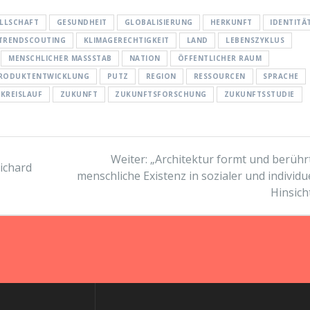
LLSCHAFT
GESUNDHEIT
GLOBALISIERUNG
HERKUNFT
IDENTITÄ
 TRENDSCOUTING
KLIMAGERECHTIGKEIT
LAND
LEBENSZYKLUS
MENSCHLICHER MASSSTAB
NATION
ÖFFENTLICHER RAUM
RODUKTENTWICKLUNG
PUTZ
REGION
RESSOURCEN
SPRACHE
KREISLAUF
ZUKUNFT
ZUKUNFTSFORSCHUNG
ZUKUNFTSSTUDIE
Nächster
Weiter:
„Architektur formt und berührt
ichard
Beitrag:
menschliche Existenz in sozialer und individu
Hinsicht