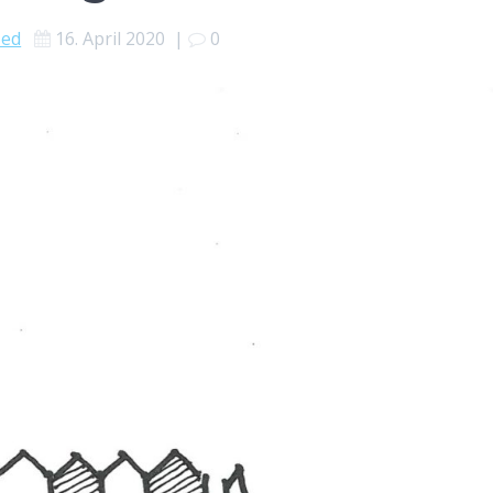
zed
16. April 2020
|
0