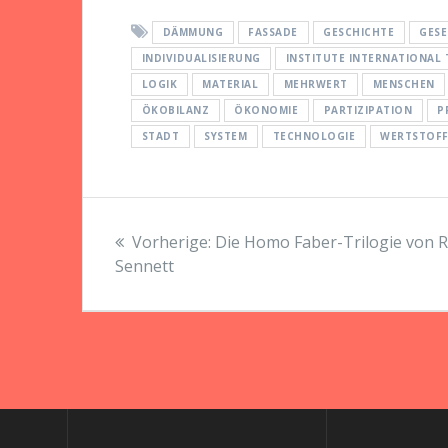
DÄMMUNG
FASSADE
GESCHICHTE
GESE
INDIVIDUALISIERUNG
INSTITUTE INTERNATIONAL
LOGIK
MATERIAL
MEHRWERT
MENSCHEN
ÖKOBILANZ
ÖKONOMIE
PARTIZIPATION
P
STADT
SYSTEM
TECHNOLOGIE
WERTSTOFF
Beitragsnavigation
Vorheriger
Vorherige:
Die Homo Faber-Trilogie von R
Beitrag:
Sennett