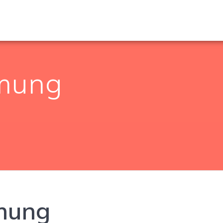
mung
mung