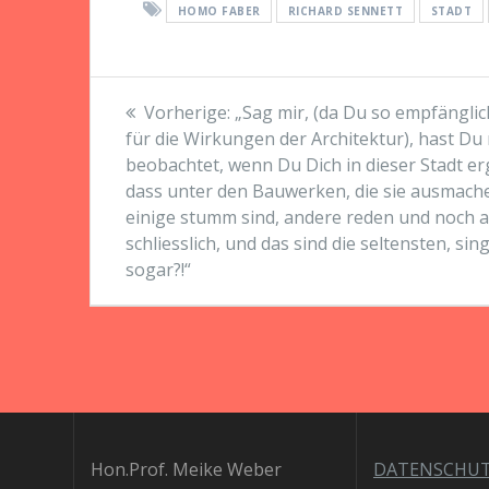
HOMO FABER
RICHARD SENNETT
STADT
Beitragsnavigation
Vorheriger
Vorherige:
„Sag mir, (da Du so empfänglic
Beitrag:
für die Wirkungen der Architektur), hast Du 
beobachtet, wenn Du Dich in dieser Stadt er
dass unter den Bauwerken, die sie ausmach
einige stumm sind, andere reden und noch 
schliesslich, und das sind die seltensten, sin
sogar?!“
Hon.Prof. Meike Weber
DATENSCHU