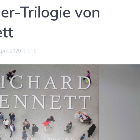
r-Trilogie von
tt
April 2020
|
0