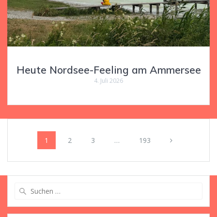
Heute Nordsee-Feeling am Ammersee
4. Juli 2026
Beitragsnavigation
Seite
Seite
Seite
Seite
1
2
3
…
193
Suche
nach: