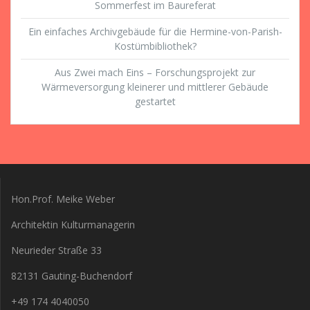
Sommerfest im Baureferat
Ein einfaches Archivgebäude für die Hermine-von-Parish-
Kostümbibliothek?
Aus Zwei mach Eins – Forschungsprojekt zur
Wärmeversorgung kleinerer und mittlerer Gebäude
gestartet
Hon.Prof. Meike Weber
Architektin Kulturmanagerin
Neurieder Straße 33
82131 Gauting-Buchendorf
+49 174 4040050