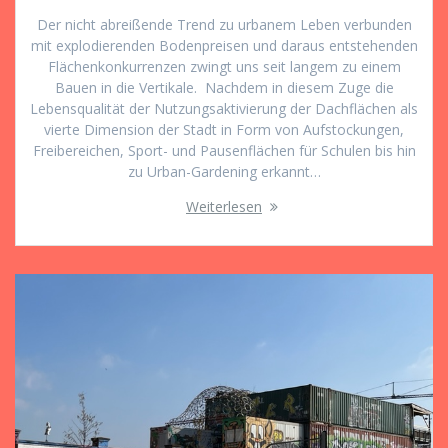
Der nicht abreißende Trend zu urbanem Leben verbunden
mit explodierenden Bodenpreisen und daraus entstehenden
Flächenkonkurrenzen zwingt uns seit langem zu einem
Bauen in die Vertikale. Nachdem in diesem Zuge die
Lebensqualität der Nutzungsaktivierung der Dachflächen als
vierte Dimension der Stadt in Form von Aufstockungen,
Freibereichen, Sport- und Pausenflächen für Schulen bis hin
zu Urban-Gardening erkannt…
Weiterlesen