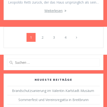
Leopoldo Retti zurück, der das Haus ursprünglich als sein…
Weiterlesen
Beitragsnavigation
Seite
Seite
Seite
Seite
1
2
3
4
Suche
nach:
NEUESTE BEITRÄGE
Brandschutzsanierung im Valentin-Karlstadt-Musäum
Sommerfest und Vereinsregatta in Breitbrunn