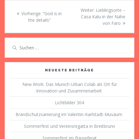
Beitragsnavigation
Nächster
Weiter:
Lieblingsorte –
Vorheriger
Vorherige:
“God is in
Beitrag:
Casa Kalu in der Nähe
Beitrag:
the details”
von Faro
Suche
nach:
NEUESTE BEITRÄGE
New Work: Das Munich Urban Colab als Ort für
Innovation und Zusammenarbeit
Lichtbilder 304
Brandschutzsanierung im Valentin-Karlstadt-Musäum
Sommerfest und Vereinsregatta in Breitbrunn
Sommerfest im Baureferat