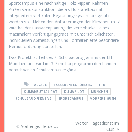
Sportcampus eine nachhaltige Holz-Rippen-Rahmen-
Außenwandkonstruktion, die als Holztafelbau mit
integriertem vertikalen Begrünungssystem ausgeführt
werden soll. Neben den Anforderungen der Klimaneutralität
wird bei der Fassadenplanung die Vereinbarkeit eines
maximalem Vorfertigungsgrads mit unterschiedlichsten,
individuellen Abmessungen und Formaten eine besondere
Herausforderung darstellen.
Das Projekt ist Teil des 2. Schulbauprogramms der LH
München und wird im 3. Schulbauprogramm durch einen
benachbarten Schulcampus ergänzt.
FASSADE
FASSADENBEGRÜNUNG
FTR
KLIMANEUTRALITÄT
KLIMAPILOT
MÜNCHEN
SCHULBAUOFFENSIVE
SPORTCAMPUS
VORFERTIGUNG
Beitragsnavigation
Nächster
Weiter:
Tagesdienst im
Vorheriger
Vorherige:
Heute ….
Beitrag:
Club