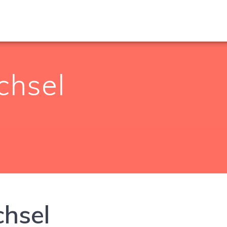
chsel
chsel