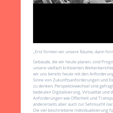
„Erst formen wir unsere Räume, dann forme
Gebäude, die wir heute planen, sind Prog
unsere vielfach kritisierten Wetterberich
wir uns bereits heute mit den Anforderu
Sinne von Zukunftsanforderungen und Ein
zu denken. Perspektivwechsel sind gefrag
bedeuten Digitalisierung, Virtualität und
Anforderungen wie Offenheit und Transp
andererseits aber auch zur Sehnsucht nach
Die viel beschriebene Individualisierung