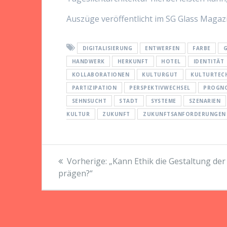
Auszüge veröffentlicht im SG Glass Magaz
DIGITALISIERUNG
ENTWERFEN
FARBE
HANDWERK
HERKUNFT
HOTEL
IDENTITÄT
KOLLABORATIONEN
KULTURGUT
KULTURTEC
PARTIZIPATION
PERSPEKTIVWECHSEL
PROGN
SEHNSUCHT
STADT
SYSTEME
SZENARIEN
KULTUR
ZUKUNFT
ZUKUNFTSANFORDERUNGEN
Beitragsnavigation
Vorheriger
Vorherige:
„Kann Ethik die Gestaltung der
Beitrag:
prägen?“