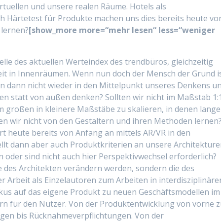
irtuellen und unsere realen Räume. Hotels als
ich Härtetest für Produkte machen uns dies bereits heute vor
 lernen?
[show_more more=“mehr lesen“ less=“weniger
lle des aktuellen Werteindex des trendbüros, gleichzeitig
it in Innenräumen. Wenn nun doch der Mensch der Grund is
ihn dann nicht wieder in den Mittelpunkt unseres Denkens u
nen statt von außen denken? Sollten wir nicht im Maßstab 1:
m großen in kleinere Maßstäbe zu skalieren, in denen lange
lten wir nicht von den Gestaltern und ihren Methoden lernen
rt heute bereits von Anfang an mittels AR/VR in den
llt dann aber auch Produktkriterien an unsere Architekture
oder sind nicht auch hier Perspektivwechsel erforderlich?
lle des Architekten verändern werden, sondern die des
Arbeit als Einzelautoren zum Arbeiten in interdisziplinäre
us auf das eigene Produkt zu neuen Geschäftsmodellen im
rn für den Nutzer. Von der Produktentwicklung von vorne 
ngen bis Rücknahmeverpflichtungen. Von der