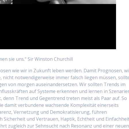
n sie uns.“ Sir Winston Churchill
nosen wie wir in Zukunft leben werden. Damit Prognosen, w
te, nicht notwendigerweise immer falsch liegen müssen, sollt
ngen von morgen auseinandersetzen. Wir sollten Trends im
flusskräften auf Systeme erkennen und lernen in Szenarie
t, denn Trend und Gegentrend treten meist als Paar auf. So
 die damit verbundene wachsende Komplexität einerseits
arenz, Vernetzung und Demokratisierung, führen
 Sicherheit und Vertrauen, Haptik, Echtheit und Einfachheit
 führt zugleich zur Sehnsucht nach Resonanz und einer neue