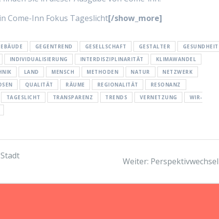
in Come-Inn Fokus Tageslicht
[/show_more]
GEBÄUDE
GEGENTREND
GESELLSCHAFT
GESTALTER
GESUNDHEIT
INDIVIDUALISIERUNG
INTERDISZIPLINARITÄT
KLIMAWANDEL
HNIK
LAND
MENSCH
METHODEN
NATUR
NETZWERK
OSEN
QUALITÄT
RÄUME
REGIONALITÄT
RESONANZ
TAGESLICHT
TRANSPARENZ
TRENDS
VERNETZUNG
WIR-
 Stadt
Nächster
Weiter:
Perspektivwechsel 
Beitrag: