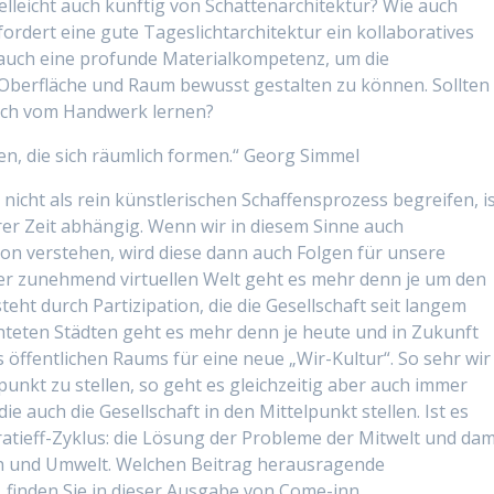
lleicht auch künftig von Schattenarchitektur? Wie auch
ordert eine gute Tageslichtarchitektur ein kollaboratives
 auch eine profunde Materialkompetenz, um die
 Oberfläche und Raum bewusst gestalten zu können. Sollten
 auch vom Handwerk lernen?
en, die sich räumlich formen.“ Georg Simmel
nicht als rein künstlerischen Schaffensprozess begreifen, i
hrer Zeit abhängig. Wenn wir in diesem Sinne auch
tion verstehen, wird diese dann auch Folgen für unsere
er zunehmend virtuellen Welt geht es mehr denn je um den
steht durch Partizipation, die die Gesellschaft seit langem
hteten Städten geht es mehr denn je heute und in Zukunft
 öffentlichen Raums für eine neue „Wir-Kultur“. So sehr wir
unkt zu stellen, so geht es gleichzeitig aber auch immer
 auch die Gesellschaft in den Mittelpunkt stellen. Ist es
atieff-Zyklus: die Lösung der Probleme der Mitwelt und dam
h und Umwelt. Welchen Beitrag herausragende
, finden Sie in dieser Ausgabe von Come-inn.