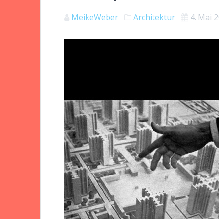
MeikeWeber
Architektur
4. Mai 