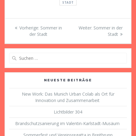
STADT
Beitragsnavigation
Vorheriger
Nächster
Vorherige:
Sommer in
Weiter:
Sommer in der
Beitrag:
Beitrag:
der Stadt
Stadt
Suche
nach:
NEUESTE BEITRÄGE
New Work: Das Munich Urban Colab als Ort für
Innovation und Zusammenarbeit
Lichtbilder 304
Brandschutzsanierung im Valentin-Karlstadt-Musäum
Sommerfest und Vereinsregatta in Breitbrunn