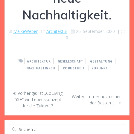
Nachhaltigkeit.
MeikeWeber
Architektur
26. September 2020
|
0
ARCHITEKTUR
GESELLSCHAFT
GESTALTUNG
NACHHALTIGKEIT
ROBUSTHEIT
ZUKUNFT
Beitragsnavigation
Vorheriger
Vorherige:
Ist „CoLiving
Nächster
Weiter:
Immer noch einer
Beitrag:
55+“ ein Lebenskonzept
Beitrag:
der Besten ….
für die Zukunft?
Suche
nach: