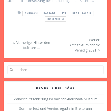
sich auf die Umsetzung des herausragenden Kleinods.
ANSBACH
FASSADE
FTR
RETTI-PALAIS
ROSENHEIM
Beitragsnavigation
Nächst
Weiter:
Vorheriger
Vorherige:
Hinter den
Beitrag
Architekturbiennale
Beitrag:
Kulissen …
Venedig 2021
Suche
nach:
NEUESTE BEITRÄGE
Brandschutzsanierung im Valentin-Karlstadt-Musäum
Sommerfest und Vereinsregatta in Breitbrunn