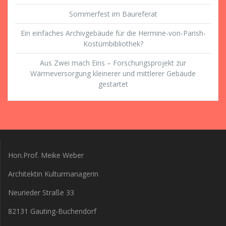
Sommerfest im Baureferat
Ein einfaches Archivgebäude für die Hermine-von-Parish-
Kostümbibliothek?
Aus Zwei mach Eins – Forschungsprojekt zur
Wärmeversorgung kleinerer und mittlerer Gebäude
gestartet
Hon.Prof. Meike Weber
Architektin Kulturmanagerin
Neurieder Straße 33
82131 Gauting-Buchendorf