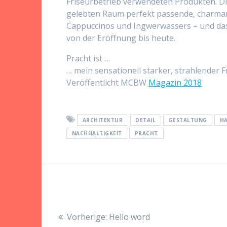
Friseurbetrieb verwendeten Produkten. D
gelebten Raum perfekt passende, charmante
Cappuccinos und Ingwerwassers – und das 
von der Eröffnung bis heute.
Pracht ist …
… mein sensationell starker, strahlender F
Veröffentlicht MCBW
Magazin 2018
ARCHITEKTUR
DETAIL
GESTALTUNG
H
NACHHALTIGKEIT
PRACHT
Beitragsnavigation
Vorheriger
Vorherige:
Hello word