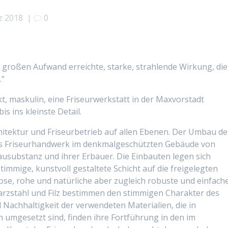
z 2018
|
0
h großen Aufwand erreichte, starke, strahlende Wirkung, die
.“
kt, maskulin, eine Friseurwerkstatt in der Maxvorstadt
s ins kleinste Detail.
itektur und Friseurbetrieb auf allen Ebenen. Der Umbau de
s Friseurhandwerk im denkmalgeschützten Gebäude von
usubstanz und ihrer Erbauer. Die Einbauten legen sich
stimmige, kunstvoll gestaltete Schicht auf die freigelegten
ose, rohe und natürliche aber zugleich robuste und einfach
warzstahl und Filz bestimmen den stimmigen Charakter des
 Nachhaltigkeit der verwendeten Materialien, die in
 umgesetzt sind, finden ihre Fortführung in den im