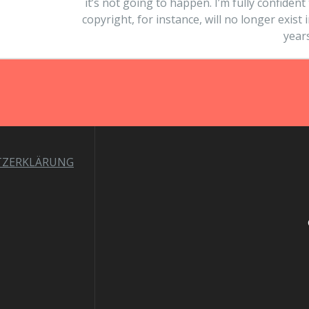
it’s not going to happen. I’m fully confident
copyright, for instance, will no longer exist 
years
TZERKLÄRUNG