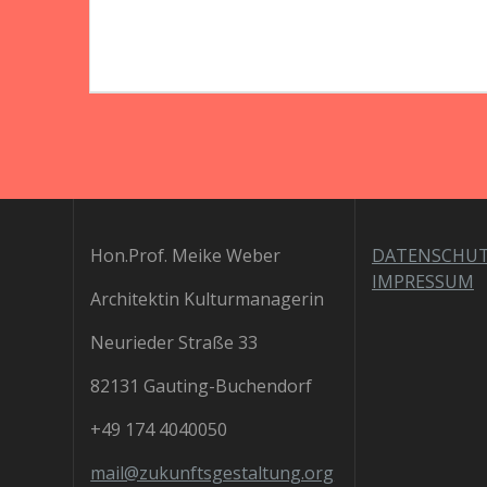
Beitrag:
Hon.Prof. Meike Weber
DATENSCHU
IMPRESSUM
Architektin Kulturmanagerin
Neurieder Straße 33
82131 Gauting-Buchendorf
+49 174 4040050
mail@zukunftsgestaltung.org