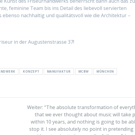
ie Kunst des Friseurhandwerks beherrscht dann auch das z
, feminine Team bis ins Detail des liebevoll servierten
ebenso nachhaltig und qualitätsvoll wie die Architektur –
riseur in der Augustenstrasse 37!
ANDWERK
KONZEPT
MANUFAKTUR
MCBW
MÜNCHEN
Nächster
Weiter:
“The absolute transformation of everyt
Beitrag:
that we ever thought about music will take 
within 10 years, and nothing is going to be ab
stop it. I see absolutely no point in pretending