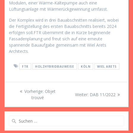
Modulen, einer Wärme-Kältepumpe auch eine
Lüftungsanlage mit Wärmerückgewinnung umfasst.
Der Komplex wird in drei Bauabschnitten realisiert, wobei
die Fertigstellung des ersten Bauabschnitts bereits 2024
erfolgen soll.FTR übernimmt die in Kürze beginnende
Fassadenplanung und freut sich auf eine erneute
spannende Bauaufgabe gemeinsam mit Wiel Arets
Architects.
FTR
HOLZHYBRIDBAUWEISE
KÖLN
WIEL ARETS
Beitragsnavigation
Vorheriger
Vorherige:
Objet
Nächster
Weiter:
DAB 11/2022
Beitrag:
trouvé
Beitrag:
Suche
nach: