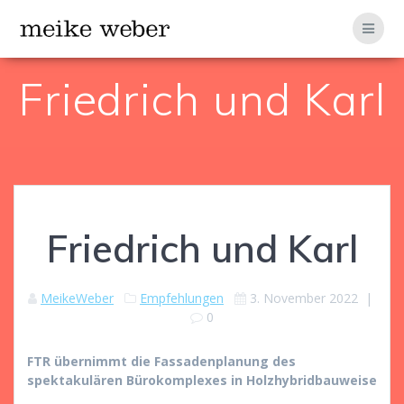
Zum
Inhalt
springen
Friedrich und Karl
Friedrich und Karl
MeikeWeber
Empfehlungen
3. November 2022
|
0
FTR übernimmt die Fassadenplanung des
spektakulären Bürokomplexes in Holzhybridbauweise