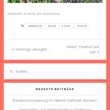
Gefunden in Buch am Ammersee
AMMERSEE
BUCH
STUHL
THRON
Beitragsnavigation
Nächster
Weiter:
Friedrich und
Vorheriger
Vorherige:
Absegeln …
Beitrag:
Karl
Beitrag:
Suche
nach:
NEUESTE BEITRÄGE
Brandschutzsanierung im Valentin-Karlstadt-Musäum
Sommerfest und Vereinsregatta in Breitbrunn