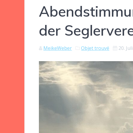
Abendstimmu
der Seglerver
MeikeWeber
Objet trouvé
20. Jul