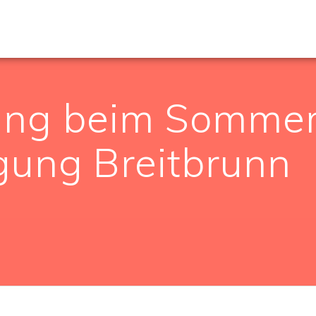
ng beim Sommerf
gung Breitbrunn