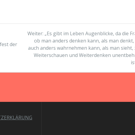
Nächster
Weiter:
„Es gibt im Leben Augenblicke, da die F
Beitrag:
ob man anders denken kann, als man denkt,
est der
auch anders wahrnehmen kann, als man sieht,
Weiterschauen und Weiterdenken unentbehr
is
TZERKLÄRUNG