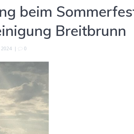
ng beim Sommerfes
einigung Breitbrunn
i 2024
|
0