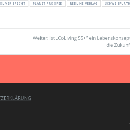
OLIVER SPECHT
PLANET PROOFED
REDLINE-VERLAG
SCHWEISFURT
Nächster
Weiter:
Ist „CoLiving 55+“ ein Lebenskonzept
Beitrag:
die Zukunf
TZERKLÄRUNG