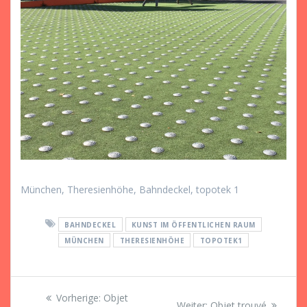
München, Theresienhöhe, Bahndeckel, topotek 1
BAHNDECKEL
KUNST IM ÖFFENTLICHEN RAUM
MÜNCHEN
THERESIENHÖHE
TOPOTEK1
Beitragsnavigation
Vorheriger
Vorherige:
Objet
Nächster
Weiter:
Objet trouvé