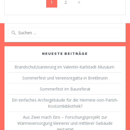
Seite
Seite
1
2
Suche
nach:
NEUESTE BEITRÄGE
Brandschutzsanierung im Valentin-Karlstadt-Musäum
Sommerfest und Vereinsregatta in Breitbrunn
Sommerfest im Baureferat
Ein einfaches Archivgebäude für die Hermine-von-Parish-
Kostümbibliothek?
Aus Zwei mach Eins – Forschungsprojekt zur
Wärmeversorgung kleinerer und mittlerer Gebäude
gestartet