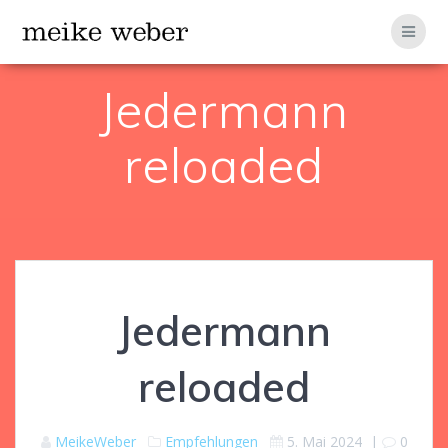
Zum
Inhalt
springen
Jedermann
reloaded
Jedermann
reloaded
MeikeWeber
Empfehlungen
5. Mai 2024
|
0