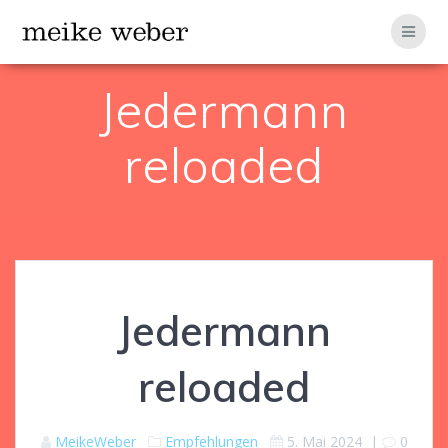
Zum
Inhalt
springen
Jedermann
reloaded
Jedermann
reloaded
MeikeWeber
Empfehlungen
5. Mai 2024
|
0