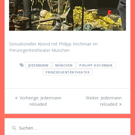
Sensationeller Abend mit Philipp Hochmair im
Prinzregententheater München
JEDERMANN
MÜNCHEN
PHILIPP HOCHMAIR
PRINZREGENTENTHEATER
Beitragsnavigation
Vorheriger
Nächster
Vorherige:
Jedermann
Weiter:
Jedermann
Beitrag:
Beitrag:
reloaded
reloaded
Suche
nach: