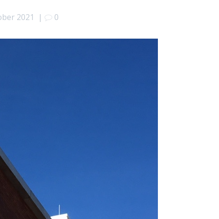
ober 2021
|
0