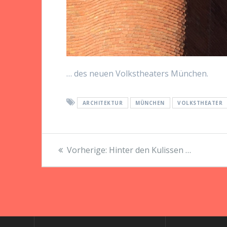
… des neuen Volkstheaters München.
ARCHITEKTUR
MÜNCHEN
VOLKSTHEATER
Beitragsnavigation
Vorheriger
Vorherige:
Hinter den Kulissen …
Beitrag: