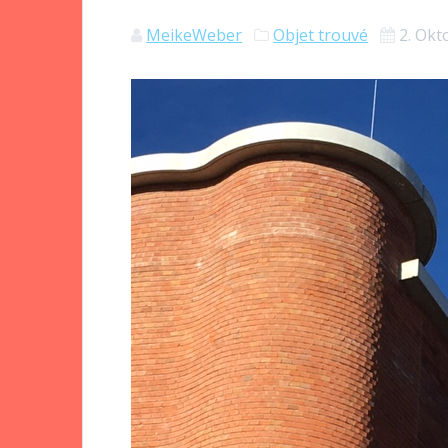
MeikeWeber
Objet trouvé
2. Okt