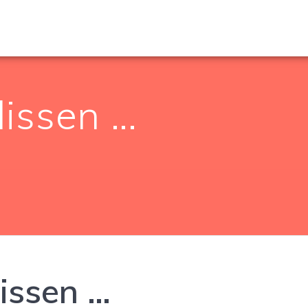
lissen …
lissen …