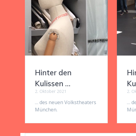
Hinter den
Hi
Kulissen …
Ku
2. Oktober 2021
2. O
… des neuen Volkstheaters
… d
München.
Mün