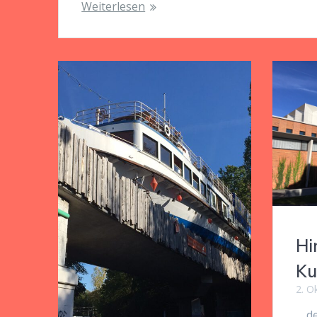
Weiterlesen
Hi
Ku
2. O
… d