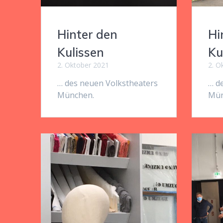
Hinter den
Hi
Kulissen
Ku
2. Oktober 2021
2. O
… des neuen Volkstheaters
… d
München.
Mün