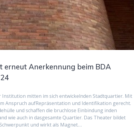
lt erneut Anerkennung beim BDA
024
Institution mitten im sich entwickelnden Stadtquartier. Mit
em Anspruch aufRepräsentation und Identifikation gerecht.
dehülle und schaffen die bruchlose Einbindung inden
nd wie auch in dasgesamte Quartier. Das Theater bildet
n Schwerpunkt und wirkt als Magnet.…