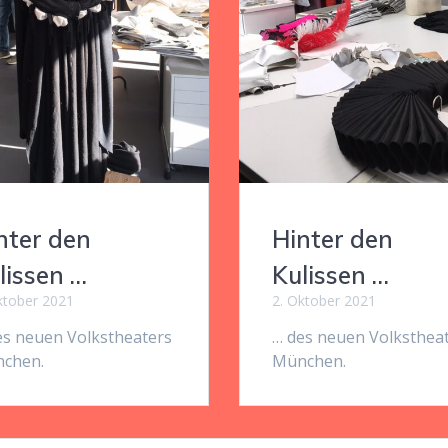
nter den
Hinter den
lissen …
Kulissen …
ktober 2021
2. Oktober 2021
es neuen Volkstheaters
… des neuen Volksthea
chen.
München.