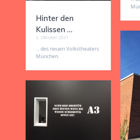
Mün
Hinter den
Kulissen …
2. Oktober 2021
… des neuen Volkstheaters
München.