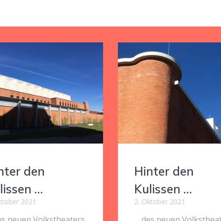
nter den
Hinter den
lissen …
Kulissen …
ktober 2021
2. Oktober 2021
es neuen Volkstheaters
… des neuen Volksthea