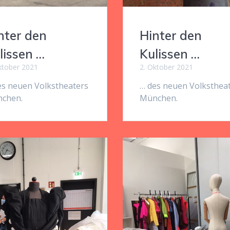
nter den
Hinter den
lissen …
Kulissen …
ktober 2021
2. Oktober 2021
es neuen Volkstheaters
… des neuen Volksthea
chen.
München.