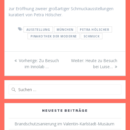
zur Eröffnung zweier großartiger Schmuckausstellungen
kuratiert von Petra Hölscher.
AUSSTELLUNG
MÜNCHEN
PETRA HÖLSCHER
PINAKOTHEK DER MODERNE
SCHMUCK
Beitragsnavigation
Vorheriger
Nächster
Vorherige:
Zu Besuch
Weiter:
Heute zu Besuch
Beitrag:
Beitrag:
im Innolab …
bei Luise…
Suche
nach:
NEUESTE BEITRÄGE
Brandschutzsanierung im Valentin-Karlstadt-Musäum