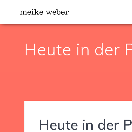
Zum
Inhalt
springen
Heute in der 
Heute in der 