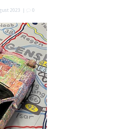
gust 2023
|
0