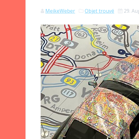
MeikeWeber
Objet trouvé
29. Au