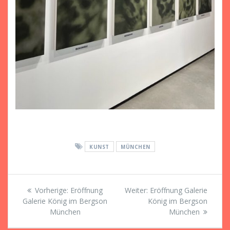
KUNST
MÜNCHEN
Beitragsnavigation
Vorheriger
Nächster
Vorherige:
Eröffnung
Weiter:
Eröffnung Galerie
Beitrag:
Beitrag:
Galerie König im Bergson
König im Bergson
München
München