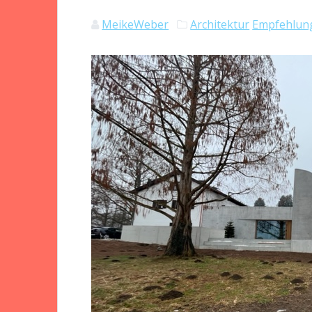
MeikeWeber
Architektur
Empfehlun