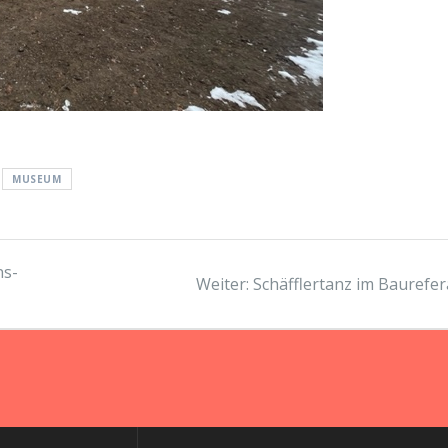
MUSEUM
ns-
Nächster
Weiter:
Schäfflertanz im Baurefer
Beitrag: