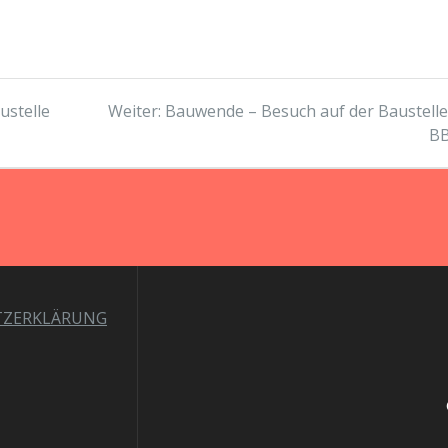
Nächster
ustelle
Weiter:
Bauwende – Besuch auf der Baustelle
Beitrag:
B
TZERKLÄRUNG