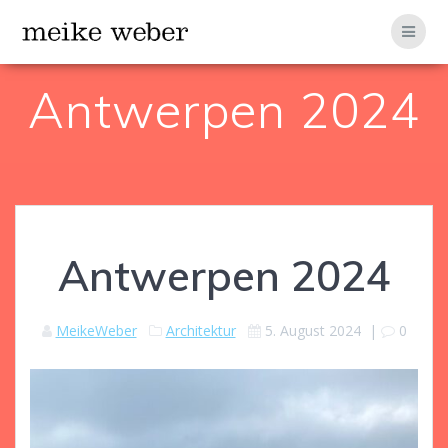
Zum
Inhalt
springen
Antwerpen 2024
Antwerpen 2024
MeikeWeber
Architektur
5. August 2024
|
0