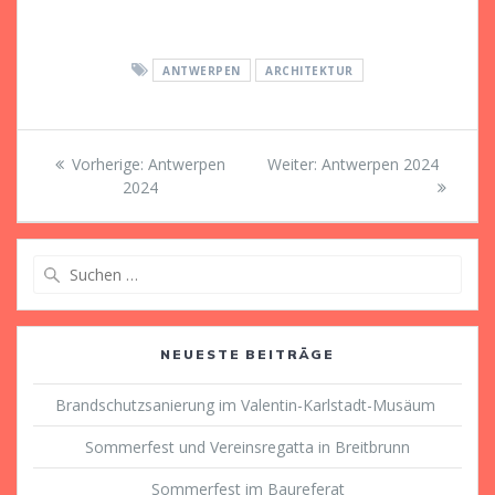
ANTWERPEN
ARCHITEKTUR
Beitragsnavigation
Vorheriger
Nächster
Vorherige:
Antwerpen
Weiter:
Antwerpen 2024
Beitrag:
Beitrag:
2024
Suche
nach:
NEUESTE BEITRÄGE
Brandschutzsanierung im Valentin-Karlstadt-Musäum
Sommerfest und Vereinsregatta in Breitbrunn
Sommerfest im Baureferat