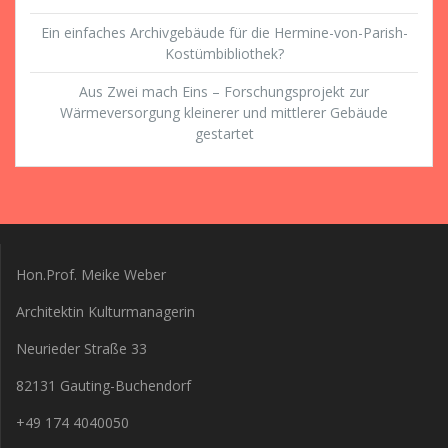
Ein einfaches Archivgebäude für die Hermine-von-Parish-
Kostümbibliothek?
Aus Zwei mach Eins – Forschungsprojekt zur
Wärmeversorgung kleinerer und mittlerer Gebäude
gestartet
Hon.Prof. Meike Weber
Architektin Kulturmanagerin
Neurieder Straße 33
82131 Gauting-Buchendorf
+49 174 4040050