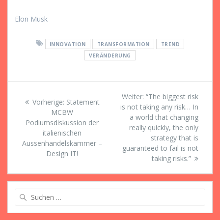
Elon Musk
INNOVATION
TRANSFORMATION
TREND
VERÄNDERUNG
Beitragsnavigation
Nächster
Weiter:
“The biggest risk
Vorheriger
Vorherige:
Statement
Beitrag:
is not taking any risk… In
Beitrag:
MCBW
a world that changing
Podiumsdiskussion der
really quickly, the only
italienischen
strategy that is
Aussenhandelskammer –
guaranteed to fail is not
Design IT!
taking risks.”
Suche
nach: