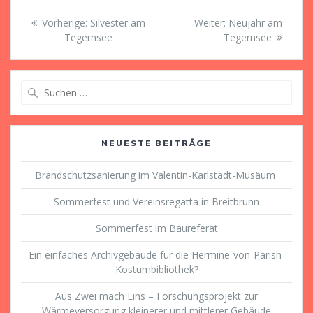
Beitragsnavigation
Vorheriger
Nächster
Vorherige:
Silvester am
Weiter:
Neujahr am
Beitrag:
Beitrag:
Tegernsee
Tegernsee
Suche
nach:
NEUESTE BEITRÄGE
Brandschutzsanierung im Valentin-Karlstadt-Musäum
Sommerfest und Vereinsregatta in Breitbrunn
Sommerfest im Baureferat
Ein einfaches Archivgebäude für die Hermine-von-Parish-
Kostümbibliothek?
Aus Zwei mach Eins – Forschungsprojekt zur
Wärmeversorgung kleinerer und mittlerer Gebäude