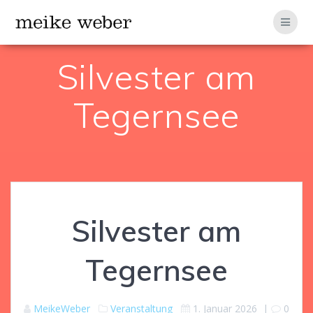
Zum
Inhalt
springen
Silvester am
Tegernsee
Silvester am
Tegernsee
MeikeWeber
Veranstaltung
1. Januar 2026
|
0