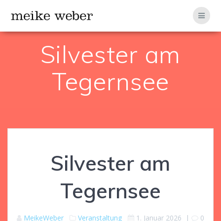
Zum
Inhalt
springen
Silvester am
Tegernsee
Silvester am
Tegernsee
MeikeWeber
Veranstaltung
1. Januar 2026
|
0