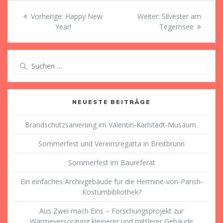
Beitragsnavigation
Vorheriger
Nächster
Vorherige:
Happy New
Weiter:
Silvester am
Beitrag:
Beitrag:
Year!
Tegernsee
Suche
nach:
NEUESTE BEITRÄGE
Brandschutzsanierung im Valentin-Karlstadt-Musäum
Sommerfest und Vereinsregatta in Breitbrunn
Sommerfest im Baureferat
Ein einfaches Archivgebäude für die Hermine-von-Parish-
Kostümbibliothek?
Aus Zwei mach Eins – Forschungsprojekt zur
Wärmeversorgung kleinerer und mittlerer Gebäude