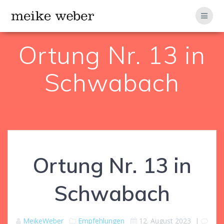
Zum
Inhalt
springen
Ortung Nr. 13 in
Schwabach
Ortung Nr. 13 in
Schwabach
MeikeWeber
Empfehlungen
12. August 2023
|