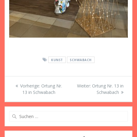
KUNST
SCHWABACH
Beitragsnavigation
Vorheriger
Nächster
Vorherige:
Ortung Nr.
Weiter:
Ortung Nr. 13 in
Beitrag:
Beitrag:
13 in Schwabach
Schwabach
Suche
nach: