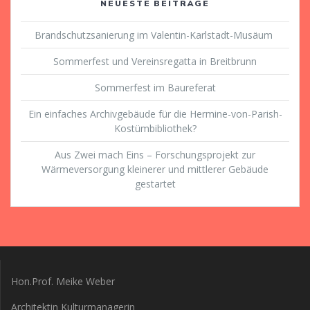
NEUESTE BEITRÄGE
Brandschutzsanierung im Valentin-Karlstadt-Musäum
Sommerfest und Vereinsregatta in Breitbrunn
Sommerfest im Baureferat
Ein einfaches Archivgebäude für die Hermine-von-Parish-
Kostümbibliothek?
Aus Zwei mach Eins – Forschungsprojekt zur
Wärmeversorgung kleinerer und mittlerer Gebäude
gestartet
Hon.Prof. Meike Weber
Architektin Kulturmanagerin