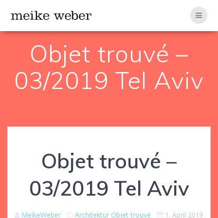
Zum
Inhalt
springen
Objet trouvé –
03/2019 Tel Aviv
Objet trouvé –
03/2019 Tel Aviv
MeikeWeber
Architektur
Objet trouvé
1. April 2019