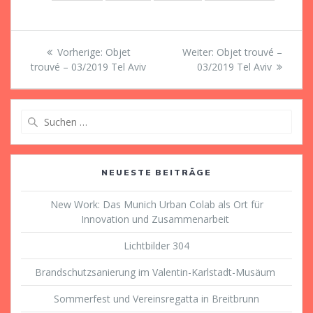
Beitragsnavigation
Vorheriger
Nächster
Vorherige:
Objet
Weiter:
Objet trouvé –
Beitrag:
Beitrag:
trouvé – 03/2019 Tel Aviv
03/2019 Tel Aviv
Suche
nach:
NEUESTE BEITRÄGE
New Work: Das Munich Urban Colab als Ort für
Innovation und Zusammenarbeit
Lichtbilder 304
Brandschutzsanierung im Valentin-Karlstadt-Musäum
Sommerfest und Vereinsregatta in Breitbrunn