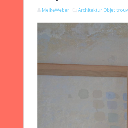
MeikeWeber
Architektur
Objet trou