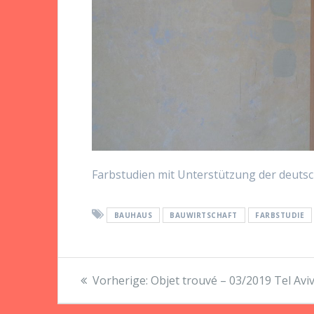
Farbstudien mit Unterstützung der deuts
BAUHAUS
BAUWIRTSCHAFT
FARBSTUDIE
Beitragsnavigation
Vorheriger
Vorherige:
Objet trouvé – 03/2019 Tel Avi
Beitrag: