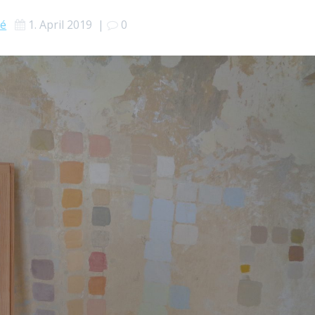
vé
1. April 2019
|
0