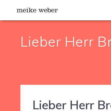
Zum
Inhalt
springen
Lieber Herr B
Lieber Herr Br