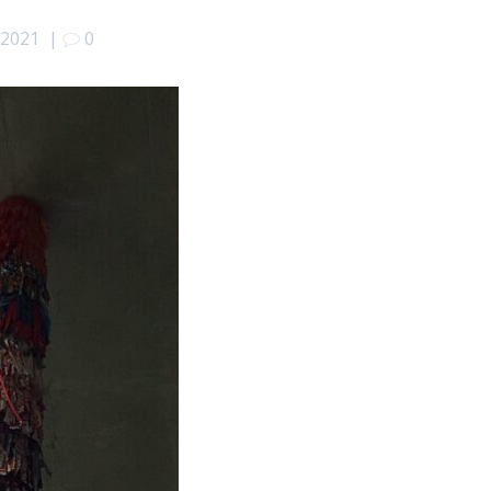
i 2021
|
0