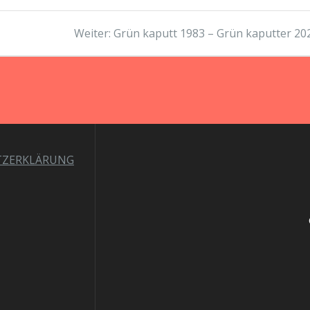
Nächster
Weiter:
Grün kaputt 1983 – Grün kaputter 20
Beitrag:
TZERKLÄRUNG