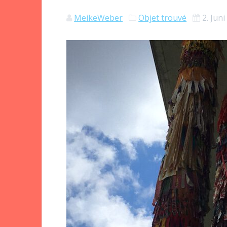
MeikeWeber
Objet trouvé
2. Jun