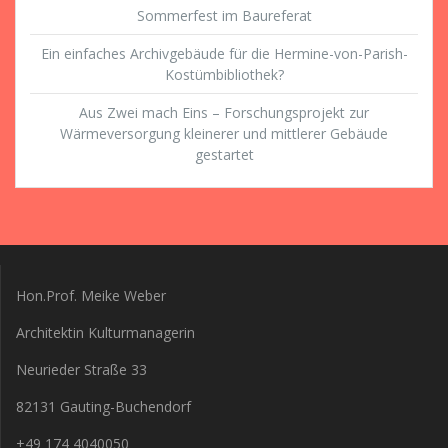
Sommerfest im Baureferat
Ein einfaches Archivgebäude für die Hermine-von-Parish-
Kostümbibliothek?
Aus Zwei mach Eins – Forschungsprojekt zur
Wärmeversorgung kleinerer und mittlerer Gebäude
gestartet
Hon.Prof. Meike Weber
Architektin Kulturmanagerin
Neurieder Straße 33
82131 Gauting-Buchendorf
+49 174 4040050