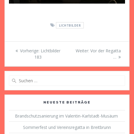
LICHTBILDER
Beitragsnavigation
Vorheriger
Nächster
Vorherige:
Lichtbilder
Weiter:
Vor der Regatta
Beitrag:
Beitrag:
183
…
Suche
nach:
NEUESTE BEITRÄGE
Brandschutzsanierung im Valentin-Karlstadt-Musäum
Sommerfest und Vereinsregatta in Breitbrunn