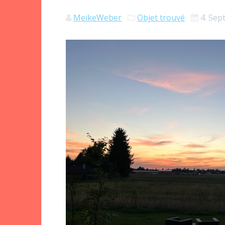
MeikeWeber
Objet trouvé
4. Se