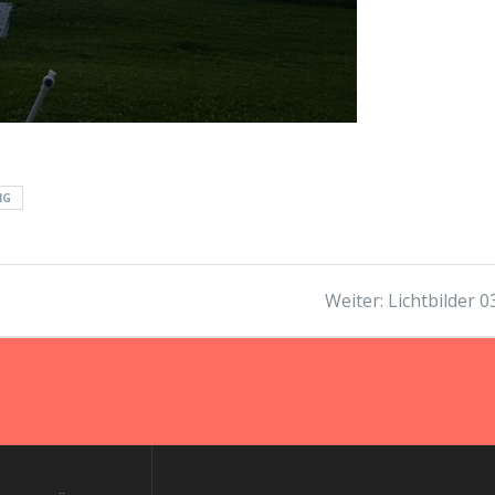
NG
Nächster
Weiter:
Lichtbilder 0
Beitrag: