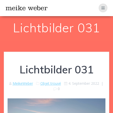
Zum
Inhalt
springen
Lichtbilder 031
Lichtbilder 031
MeikeWeber
Objet trouvé
4. September 2022
|
0