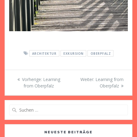
ARCHITEKTUR
EXKURSION
OBERPFALZ
Beitragsnavigation
Vorheriger
Nächster
Vorherige:
Learning
Weiter:
Learning from
Beitrag:
Beitrag:
from Oberpfalz
Oberpfalz
Suche
nach:
NEUESTE BEITRÄGE