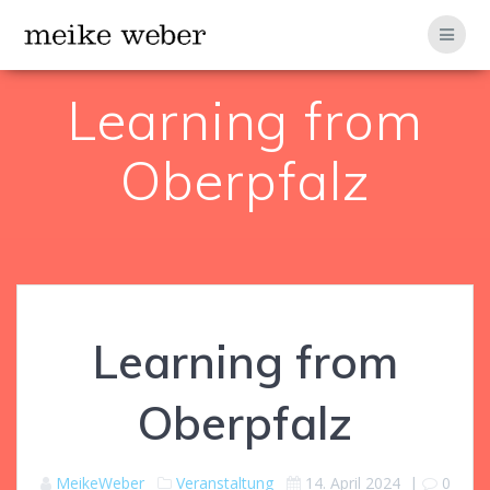
Zum
Inhalt
springen
Learning from
Oberpfalz
Learning from
Oberpfalz
MeikeWeber
Veranstaltung
14. April 2024
|
0