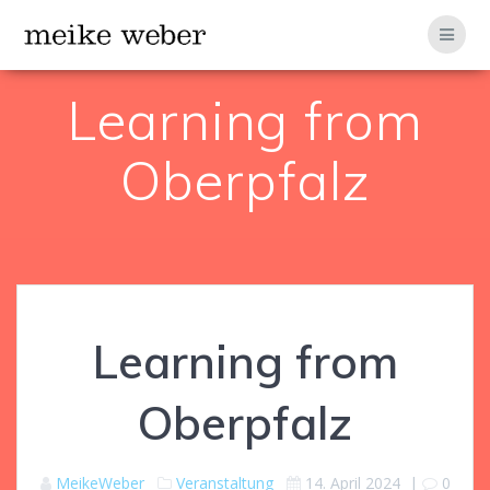
Zum
Inhalt
springen
Learning from
Oberpfalz
Learning from
Oberpfalz
MeikeWeber
Veranstaltung
14. April 2024
|
0