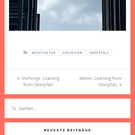
ARCHITEKTUR
EXKURSION
OBERPFALZ
Beitragsnavigation
Vorheriger
Nächster
Vorherige:
Learning
Weiter:
Learning from
Beitrag:
Beitrag:
from Oberpfalz
Oberpfalz
Suche
nach:
NEUESTE BEITRÄGE