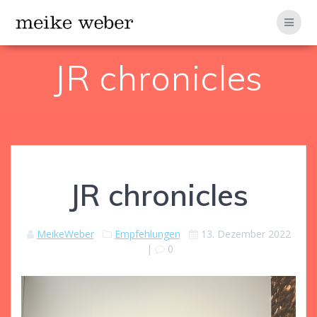
Zum
Inhalt
springen
JR chronicles
JR chronicles
MeikeWeber
Empfehlungen
13. Dezember 2022
|
0