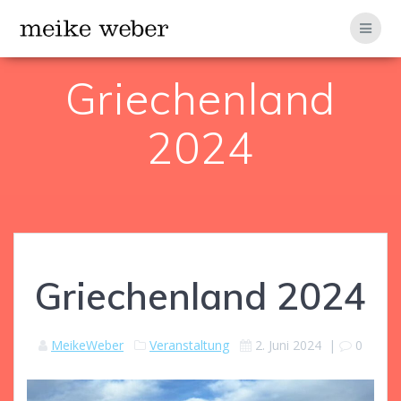
Zum
Inhalt
springen
Griechenland
2024
Griechenland 2024
MeikeWeber
Veranstaltung
2. Juni 2024
|
0