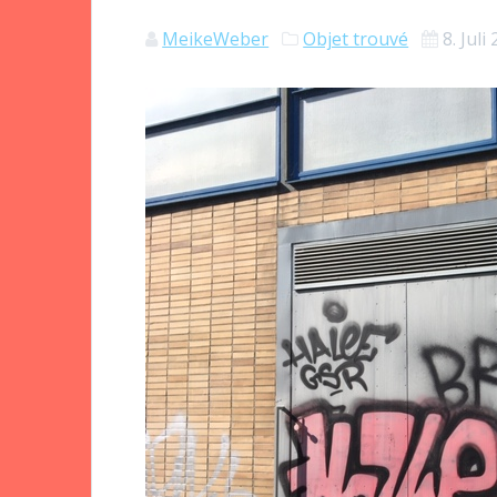
MeikeWeber
Objet trouvé
8. Juli