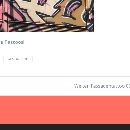
e Tattoos!
O
GESTALTUNG
Nächster
Weiter:
Fassadentattoo 0
Beitrag: