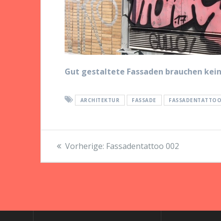
Gut gestaltete Fassaden brauchen kein
ARCHITEKTUR
FASSADE
FASSADENTATTO
Beitragsnavigation
Vorheriger
Vorherige:
Fassadentattoo 002
Beitrag: