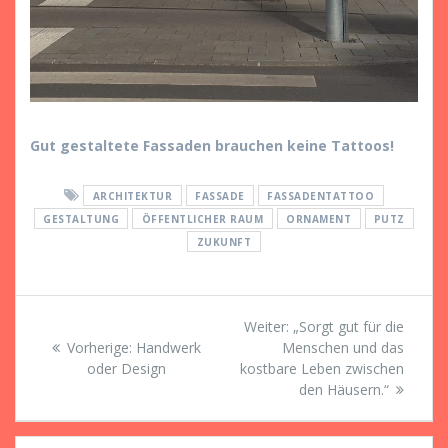
Gut gestaltete Fassaden brauchen keine Tattoos!
ARCHITEKTUR
FASSADE
FASSADENTATTOO
GESTALTUNG
ÖFFENTLICHER RAUM
ORNAMENT
PUTZ
ZUKUNFT
Beitragsnavigation
Nächster
Weiter:
„Sorgt gut für die
Vorheriger
Beitrag:
Vorherige:
Handwerk
Menschen und das
Beitrag:
oder Design
kostbare Leben zwischen
den Häusern.“