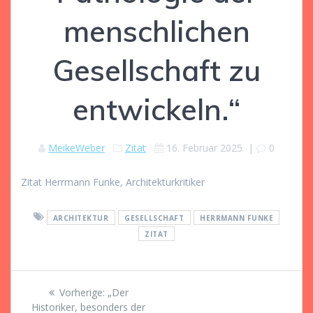
menschlichen
Gesellschaft zu
entwickeln.“
MeikeWeber
Zitat
16. Februar 2025
|
0
Zitat Herrmann Funke, Architekturkritiker
ARCHITEKTUR
GESELLSCHAFT
HERRMANN FUNKE
ZITAT
Beitragsnavigation
Vorheriger
Vorherige:
„Der
Beitrag:
Historiker, besonders der