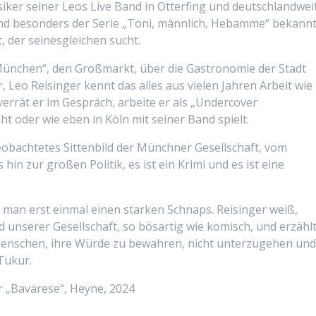
siker seiner Leos Live Band in Otterfing und deutschlandwei
 und besonders der Serie „Toni, männlich, Hebamme“ bekannt
 der seinesgleichen sucht.
ünchen“, den Großmarkt, über die Gastronomie der Stadt
 Leo Reisinger kennt das alles aus vielen Jahren Arbeit wie
errät er im Gespräch, arbeite er als „Undercover
t oder wie eben in Köln mit seiner Band spielt.
eobachtetes Sittenbild der Münchner Gesellschaft, vom
in zur großen Politik, es ist ein Krimi und es ist eine
man erst einmal einen starken Schnaps. Reisinger weiß,
ld unserer Gesellschaft, so bösartig wie komisch, und erzähl
Menschen, ihre Würde zu bewahren, nicht unterzugehen un
Tukur.
r „Bavarese“, Heyne, 2024