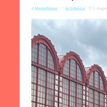
MeikeWeber
Architektur
5. Augu