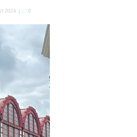
st 2024
|
0