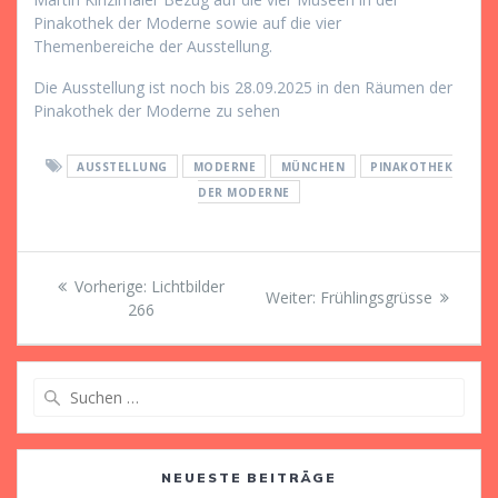
Pinakothek der Moderne sowie auf die vier
Themenbereiche der Ausstellung.
Die Ausstellung ist noch bis 28.09.2025 in den Räumen der
Pinakothek der Moderne zu sehen
AUSSTELLUNG
MODERNE
MÜNCHEN
PINAKOTHEK
DER MODERNE
Beitragsnavigation
Vorheriger
Vorherige:
Lichtbilder
Nächster
Weiter:
Frühlingsgrüsse
Beitrag:
266
Beitrag:
Suche
nach:
NEUESTE BEITRÄGE