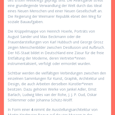
des Ersten Weltkriegs geprägt sind. Die Avantgarde strebt
eine grundlegende Verwandlung der Welt durch das Ideal
eines Neuen Menschen und einer Neuen Gesellschaft an.
Die Regierung der Weimarer Republik ebnet den Weg für
soziale Bauaufgaben.
Die Krüppelmappe von Heinrich Hoerle, Porträts von
August Sander und Max Beckmann oder die
Frauendarstellungen von Karl Hubbuch und George Grosz
zeigen Menschenbilder zwischen Desillusion und Aufbruch.
Der NS-Staat bildet in Deutschland eine Zäsur für die freie
Entfaltung der Moderne, deren Vertreter*innen
instrumentalisiert, verfolgt oder ermordet wurden.
Sichtbar werden die vielfältigen Verbindungen zwischen den
einzelnen Sammlungen für Kunst, Graphik, Architektur und
Design, die auch Arbeiten derselben Künstler*innen
besitzen. Dazu gehören Werke von Jankel Adler, Ernst
Barlach, Ludwig Mies van der Rohe, J. J. P. Oud, Oskar
Schlemmer oder Johanna Schütz-Wolff.
In Form einer
4
nimmt die Ausstellungsarchitektur von
Martin Kinzlmaier Bezug auf die vier Museen in der