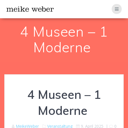
Zum
Inhalt
springen
4 Museen – 1
Moderne
4 Museen – 1
Moderne
MeikeWeber
Veranstaltung
9. April 2025
|
0