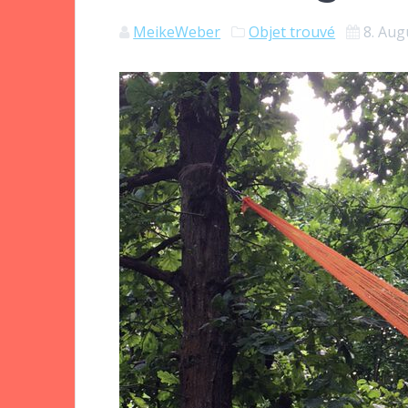
MeikeWeber
Objet trouvé
8. Aug