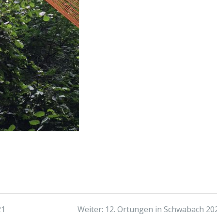
Nächster
21
Weiter:
12. Ortungen in Schwabach 20