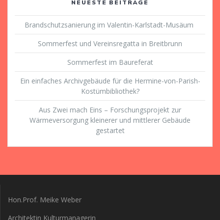
NEUESTE BEITRÄGE
Brandschutzsanierung im Valentin-Karlstadt-Musäum
Sommerfest und Vereinsregatta in Breitbrunn
Sommerfest im Baureferat
Ein einfaches Archivgebäude für die Hermine-von-Parish-
Kostümbibliothek?
Aus Zwei mach Eins – Forschungsprojekt zur
Wärmeversorgung kleinerer und mittlerer Gebäude
gestartet
Hon.Prof. Meike Weber
Architektin Kulturmanagerin