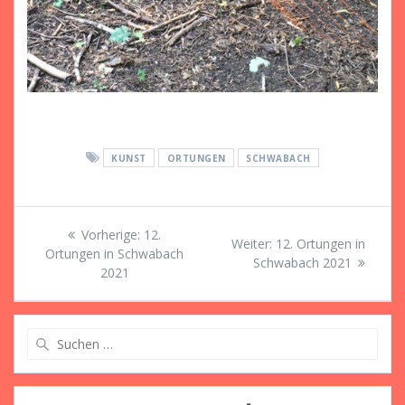
KUNST
ORTUNGEN
SCHWABACH
Beitragsnavigation
Vorheriger
Vorherige:
12.
Nächster
Weiter:
12. Ortungen in
Beitrag:
Ortungen in Schwabach
Beitrag:
Schwabach 2021
2021
Suche
nach: