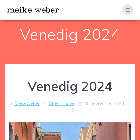
Zum
Inhalt
springen
Venedig 2024
Venedig 2024
MeikeWeber
Objet trouvé
28. September 2024
|
0