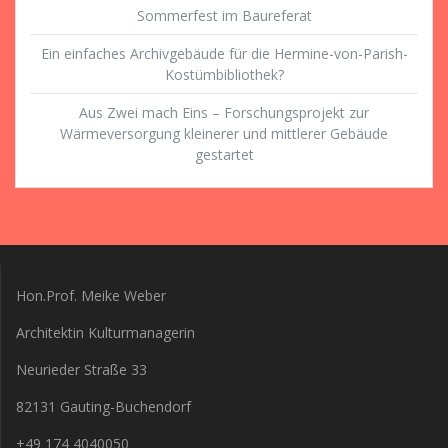
Sommerfest im Baureferat
Ein einfaches Archivgebäude für die Hermine-von-Parish-
Kostümbibliothek?
Aus Zwei mach Eins – Forschungsprojekt zur
Wärmeversorgung kleinerer und mittlerer Gebäude
gestartet
Hon.Prof. Meike Weber
Architektin Kulturmanagerin
Neurieder Straße 33
82131 Gauting-Buchendorf
+49 174 4040050