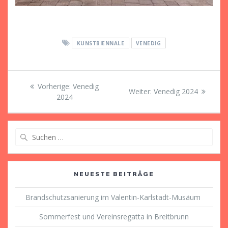
KUNSTBIENNALE
VENEDIG
Beitragsnavigation
Vorheriger
Vorherige:
Venedig
Nächster
Weiter:
Venedig 2024
Beitrag:
2024
Beitrag:
Suche
nach:
NEUESTE BEITRÄGE
Brandschutzsanierung im Valentin-Karlstadt-Musäum
Sommerfest und Vereinsregatta in Breitbrunn